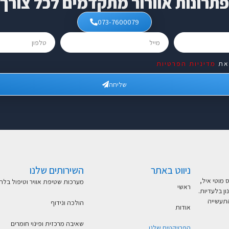
תרונות אוורור מתקדמים לכל צורך
073-7600079
את
מדיניות הפרטיות
שליחה
ניווט באתר
השירותים שלנו
 מוטי איל,
מערכות שטיפת אוויר וטיפול בלח
ראשי
ון בלעדיות.
 והתעשייה
הולכה ונידוף
אודות
שאיבה מרכזית ופינוי חומרים
הפרויקטים שלנו