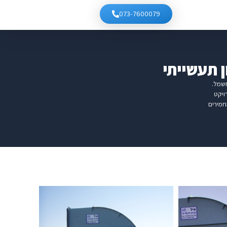
073-7600079
ן תעשייתי
חשמל.
ויקט
חמירים