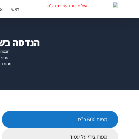
ראשי
או
הנדסה בשטח
הצצה ל
מביצו
מתוכנן 
מפוח 600 כ"ס
מפוח צירי על עמוד